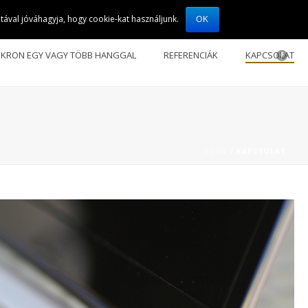
ával jóváhagyja, hogy cookie-kat használjunk.
OK
NKRON EGY VAGY TÖBB HANGGAL
REFERENCIÁK
KAPCSOLAT
HOME
/
KAPCSOLAT