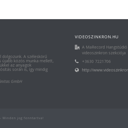
VIDEOSZINKRON.HU
A MaRecord Hangstúdió
videoszinkron szekciója
al dolgozunk. A széleskörű
s újabb közös munka mellett,
+3630 7221706
ükkel az anyagok
sítás során is, így mindig
http://www.videoszinkro
finitas GmbH
– Minden jog fenntartva!