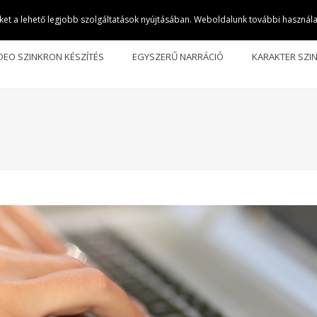
et a lehető legjobb szolgáltatások nyújtásában. Weboldalunk további használat
DEO SZINKRON KÉSZÍTÉS
EGYSZERŰ NARRÁCIÓ
KARAKTER SZI