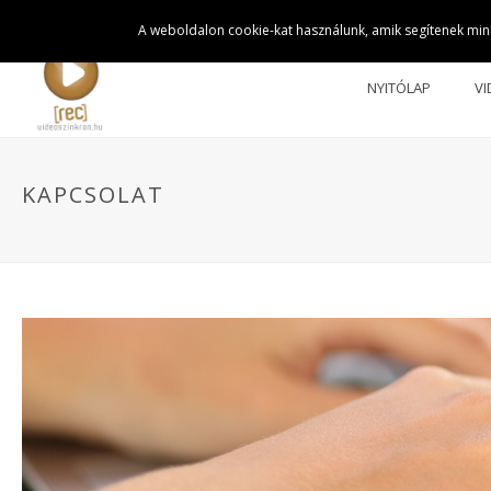
A MaRecord Hangstúdió videoszinkron szekciója
A weboldalon cookie-kat használunk, amik segítenek mink
NYITÓLAP
VI
KAPCSOLAT