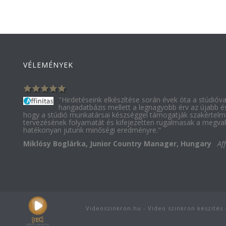
VÉLEMÉNYEK
"Hirdetéseink elkészítése során évek óta a stúdióv
hangadatbázis mellett a legnagyobb érv az újabb é
hogy a stúdió munkatársai készséggel támogatják szakértelm
tervezésének folyamatát és kifejezetten rugalmasak a megvaló
hatékonyan jutunk minőségi eredményre."
Miklósy Boglárka, Junior Country Manager, Hungary
Af
Videoszinkron.hu - Video szinkron készítés 